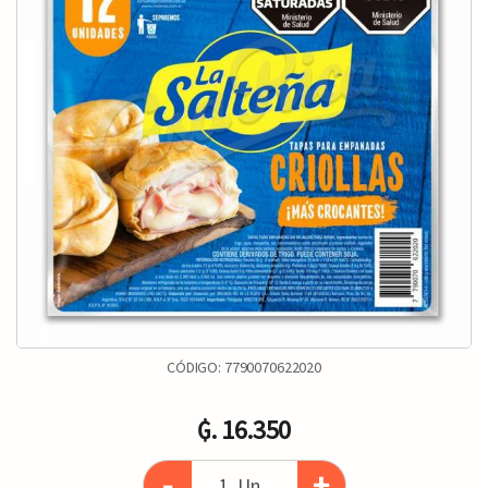
CÓDIGO:
7790070622020
₲. 16.350
-
+
Un.