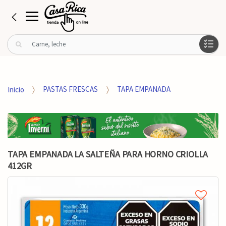
B
u
s
c
a
Inicio
PASTAS FRESCAS
TAPA EMPANADA
r
p
o
r
:
TAPA EMPANADA LA SALTEÑA PARA HORNO CRIOLLA
412GR