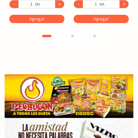
-
Un.
+
-
Un.
+
Agregar
Agregar