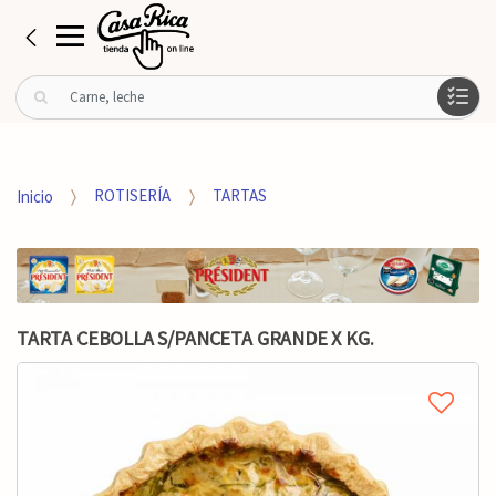
B
u
s
c
a
Inicio
ROTISERÍA
TARTAS
r
p
o
r
:
TARTA CEBOLLA S/PANCETA GRANDE X KG.