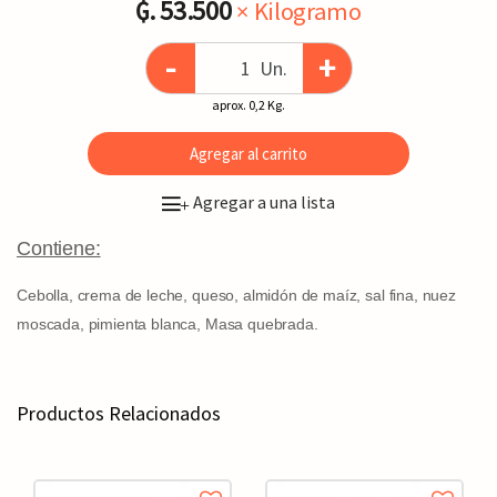
₲. 53.500
× Kilogramo
-
+
Un.
aprox. 0,2 Kg.
Agregar al carrito
Agregar a una lista
+
Contiene:
Cebolla, crema de leche, queso, almidón de maíz, sal fina, nuez
moscada, pimienta blanca, Masa quebrada.
Productos Relacionados