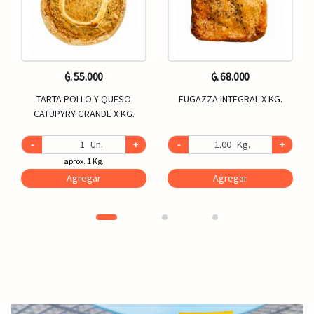
₲. 55.000
₲. 68.000
TARTA POLLO Y QUESO
FUGAZZA INTEGRAL X KG.
CATUPYRY GRANDE X KG.
-
Un.
+
-
Kg.
+
aprox. 1 Kg.
Agregar
Agregar