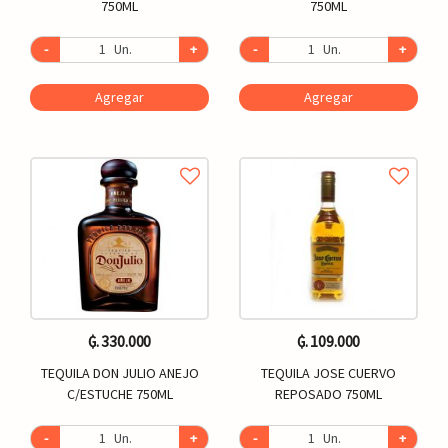
750ML
750ML
-
Un.
+
-
Un.
+
Agregar
Agregar
₲. 330.000
₲. 109.000
TEQUILA DON JULIO ANEJO
TEQUILA JOSE CUERVO
C/ESTUCHE 750ML
REPOSADO 750ML
-
Un.
+
-
Un.
+