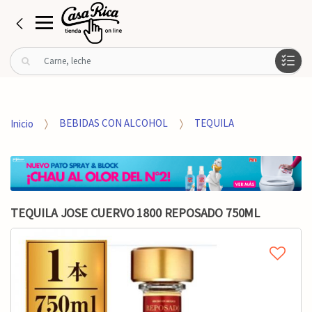
B
u
s
c
a
Inicio
BEBIDAS CON ALCOHOL
TEQUILA
r
p
o
r
:
TEQUILA JOSE CUERVO 1800 REPOSADO 750ML