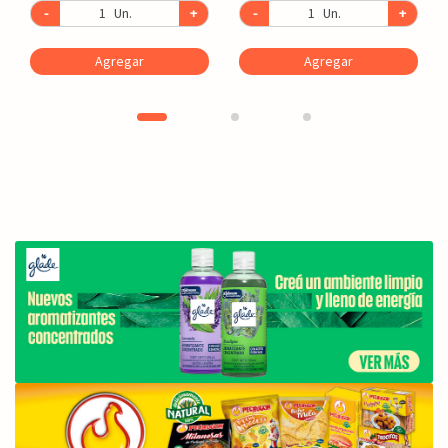
-
Un.
+
-
Un.
+
Agregar
Agregar