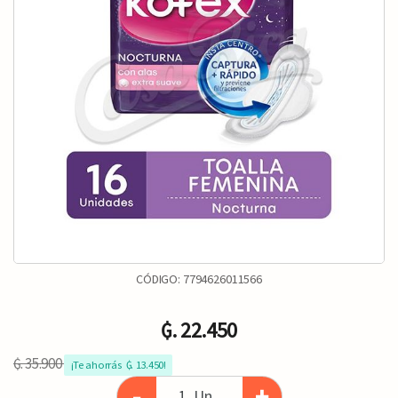
CÓDIGO:
7794626011566
₲. 22.450
₲. 35.900
¡Te ahorrás  ₲. 13.450!
-
+
Un.