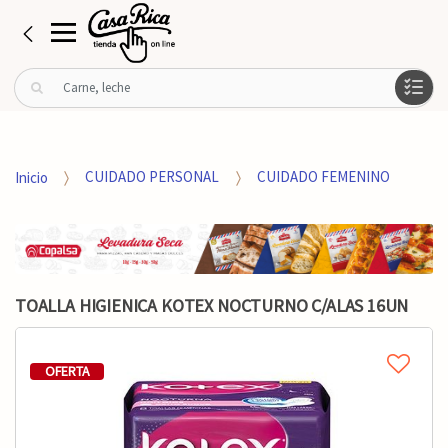
B
u
s
c
a
Inicio
CUIDADO PERSONAL
CUIDADO FEMENINO
r
p
o
r
:
TOALLA HIGIENICA KOTEX NOCTURNO C/ALAS 16UN
OFERTA