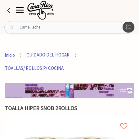
B
u
s
c
a
Inicio
CUIDADO DEL HOGAR
r
p
TOALLAS/ ROLLOS P/ COCINA
o
r
:
TOALLA HIPER SNOB 2ROLLOS