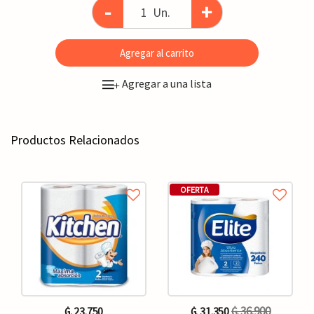
-
+
Un.
Agregar al carrito
Agregar a una lista
+
Productos Relacionados
OFERTA
₲. 36.900
₲. 23.750
₲. 31.350