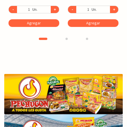
-
Un.
+
-
Un.
+
Agregar
Agregar