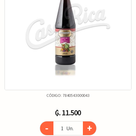
CÓDIGO:
7840543000043
₲. 11.500
-
+
Un.