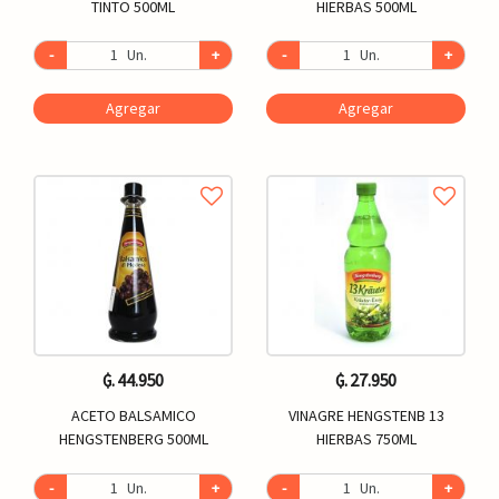
TINTO 500ML
HIERBAS 500ML
-
Un.
+
-
Un.
+
Agregar
Agregar
₲. 44.950
₲. 27.950
ACETO BALSAMICO
VINAGRE HENGSTENB 13
HENGSTENBERG 500ML
HIERBAS 750ML
-
Un.
+
-
Un.
+