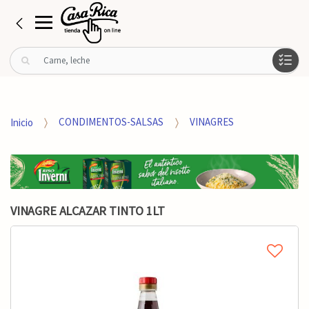
B
u
s
c
a
Inicio
CONDIMENTOS-SALSAS
VINAGRES
r
p
o
r
:
VINAGRE ALCAZAR TINTO 1LT