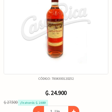
CÓDIGO:
7804300120252
₲. 24.900
₲. 27.500
¡Te ahorrás  ₲. 2.600!
-
+
Un.