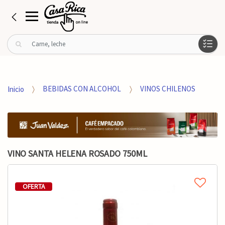
B
u
s
c
a
Inicio
BEBIDAS CON ALCOHOL
VINOS CHILENOS
r
p
o
r
:
VINO SANTA HELENA ROSADO 750ML
OFERTA