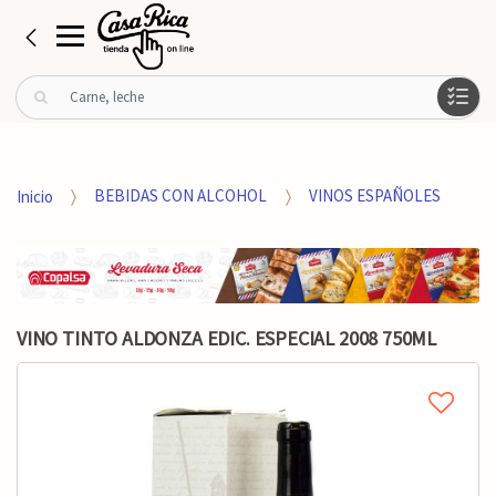
B
u
s
c
a
Inicio
BEBIDAS CON ALCOHOL
VINOS ESPAÑOLES
r
p
o
r
:
VINO TINTO ALDONZA EDIC. ESPECIAL 2008 750ML