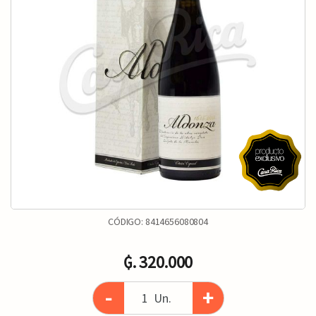
CÓDIGO:
8414656080804
₲. 320.000
-
+
Un.