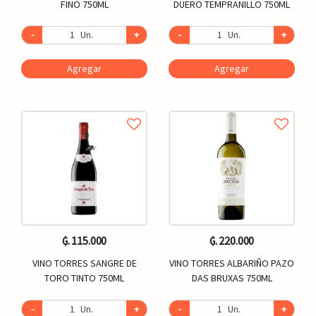
FINO 750ML
DUERO TEMPRANILLO 750ML
-
Un.
+
-
Un.
+
Agregar
Agregar
₲. 115.000
₲. 220.000
VINO TORRES SANGRE DE
VINO TORRES ALBARIÑO PAZO
TORO TINTO 750ML
DAS BRUXAS 750ML
-
Un.
+
-
Un.
+