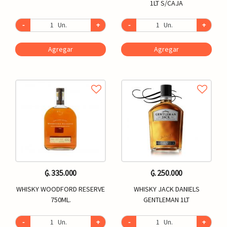
1LT S/CAJA
-
Un.
+
-
Un.
+
Agregar
Agregar
₲. 335.000
₲. 250.000
WHISKY WOODFORD RESERVE
WHISKY JACK DANIELS
750ML.
GENTLEMAN 1LT
-
Un.
+
-
Un.
+