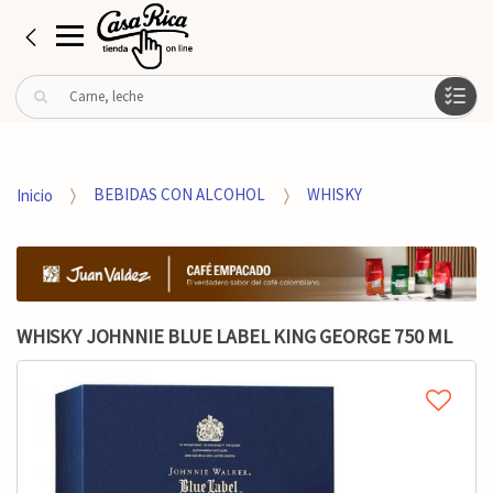
B
u
s
c
a
Inicio
BEBIDAS CON ALCOHOL
WHISKY
r
p
o
r
:
WHISKY JOHNNIE BLUE LABEL KING GEORGE 750 ML