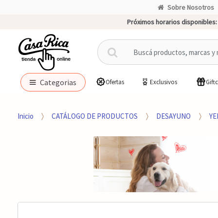
Sobre Nosotros
Próximos horarios disponibles:
B
u
s
c
Categorias
Ofertas
Exclusivos
Gift
a
r
p
Inicio
CATÁLOGO DE PRODUCTOS
DESAYUNO
YE
o
r
: