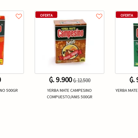
OFERTA
OFERTA
0
₲. 9.900
₲. 
₲. 12.500
INO 500GR
YERBA MATE CAMPESINO
YERBA MATE
COMPUESTO/ANIS 500GR