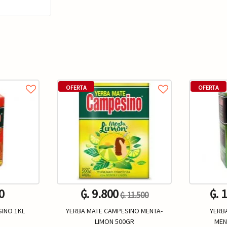
OFERTA
OFERTA
0
₲. 9.800
₲. 
₲. 11.500
INO 1KL
YERBA MATE CAMPESINO MENTA-
YERB
LIMON 500GR
MEN