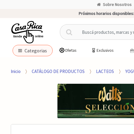
Sobre Nosotros
Próximos horarios disponibles:
B
u
s
c
Categorias
Ofertas
Exclusivos
a
r
p
Inicio
CATÁLOGO DE PRODUCTOS
LACTEOS
YOG
o
r
: