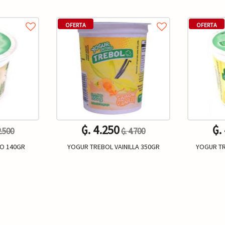
OFERTA
OFERTA
₲. 4.250
₲.
2.500
₲. 4.700
O 140GR
YOGUR TREBOL VAINILLA 350GR
YOGUR T