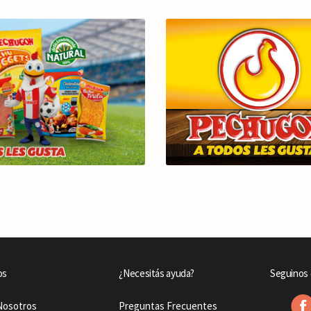
os
¿Necesitás ayuda?
Seguinos 
Nosotros
Preguntas Frecuentes