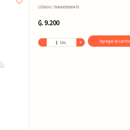
CÓDIGO:
7840005000475
₲. 9.200
Agregar al carrit
Un.
-
+