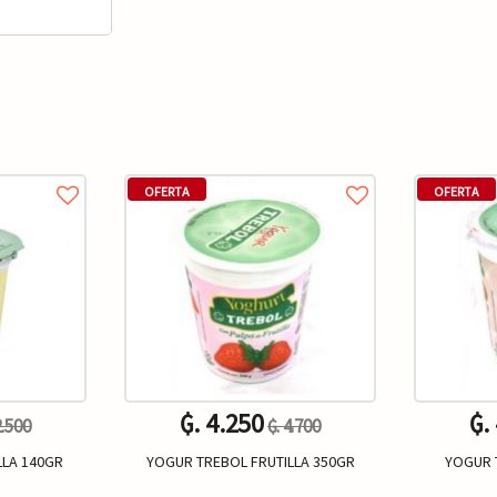
OFERTA
OFERTA
₲. 4.250
₲.
2.500
₲. 4.700
LLA 140GR
YOGUR TREBOL FRUTILLA 350GR
YOGUR 