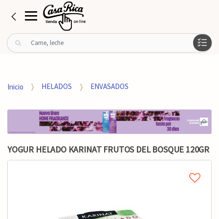
B
u
s
c
a
Inicio
HELADOS
ENVASADOS
r
p
o
r
:
YOGUR HELADO KARINAT FRUTOS DEL BOSQUE 120GR