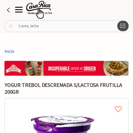
B
u
s
c
a
Inicio
r
p
o
r
:
YOGUR TREBOL DESCREMADA S/LACTOSA FRUTILLA
200GR