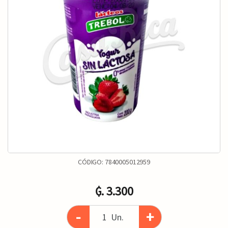
CÓDIGO:
7840005012959
₲. 3.300
-
+
Un.