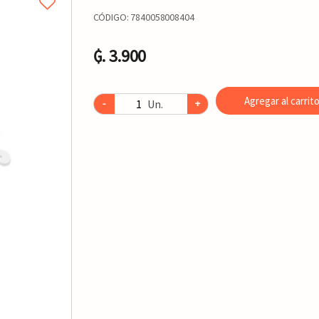
CÓDIGO:
7840058008404
₲. 3.900
Agregar al carrit
Un.
-
+