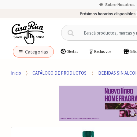
Sobre Nosotros
Próximos horarios disponibles:
B
u
s
c
Categorias
Ofertas
Exclusivos
Gift
a
r
p
Inicio
CATÁLOGO DE PRODUCTOS
BEBIDAS SIN ALCO
o
r
: