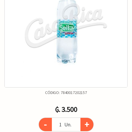
CÓDIGO:
7840017202157
₲. 3.500
-
+
Un.