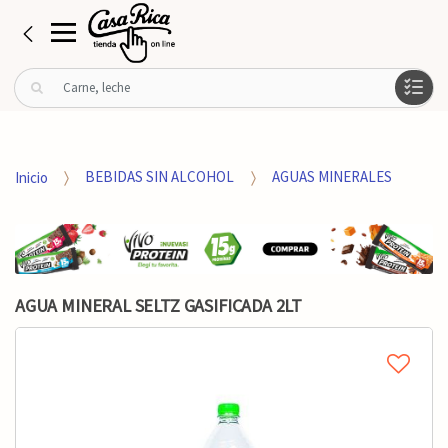
B
u
s
c
a
Inicio
BEBIDAS SIN ALCOHOL
AGUAS MINERALES
r
p
o
r
:
AGUA MINERAL SELTZ GASIFICADA 2LT