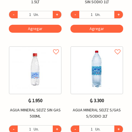
1.5LT
SIN SODIO 1LT
-
Un.
+
-
Un.
+
Agregar
Agregar
₲. 1.950
₲. 3.300
AGUA MINERAL SELTZ SIN GAS
AGUA MINERAL SELTZ S/GAS
500ML
S/SODIO 2LT
-
Un.
+
-
Un.
+