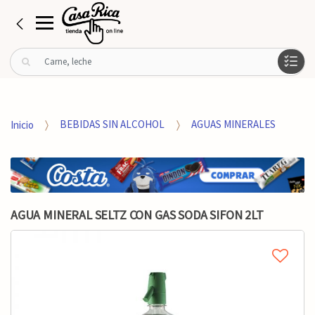
B
u
s
c
a
Inicio
BEBIDAS SIN ALCOHOL
AGUAS MINERALES
r
p
o
r
:
AGUA MINERAL SELTZ CON GAS SODA SIFON 2LT