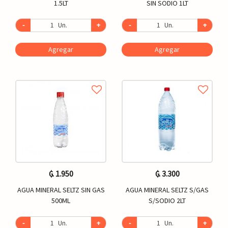
1.5LT
SIN SODIO 1LT
-
Un.
+
-
Un.
+
Agregar
Agregar
₲. 1.950
₲. 3.300
AGUA MINERAL SELTZ SIN GAS
AGUA MINERAL SELTZ S/GAS
500ML
S/SODIO 2LT
-
Un.
+
-
Un.
+