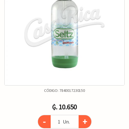
CÓDIGO:
7840017230150
₲. 10.650
-
+
Un.