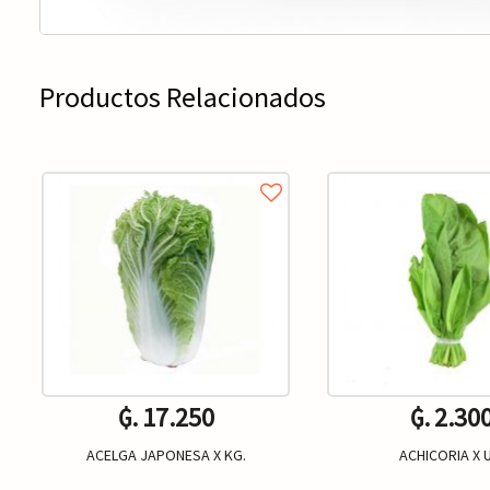
Productos Relacionados
₲. 17.250
₲. 2.30
ACELGA JAPONESA X KG.
ACHICORIA X U