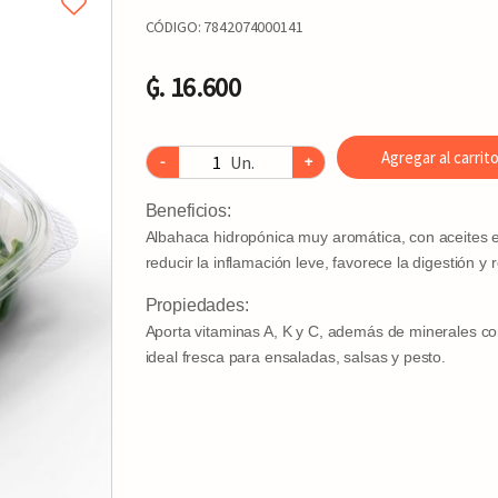
CÓDIGO:
7842074000141
₲. 16.600
Agregar al carrit
Un.
-
+
Beneficios:
Albahaca hidropónica muy aromática, con aceites es
reducir la inflamación leve, favorece la digestión 
Propiedades:
Aporta vitaminas A, K y C, además de minerales com
ideal fresca para ensaladas, salsas y pesto.