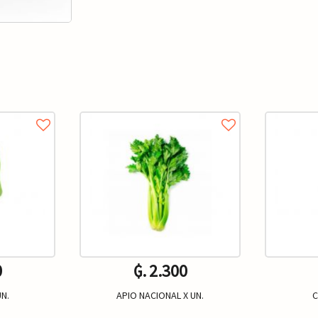
0
₲. 2.300
N.
APIO NACIONAL X UN.
C