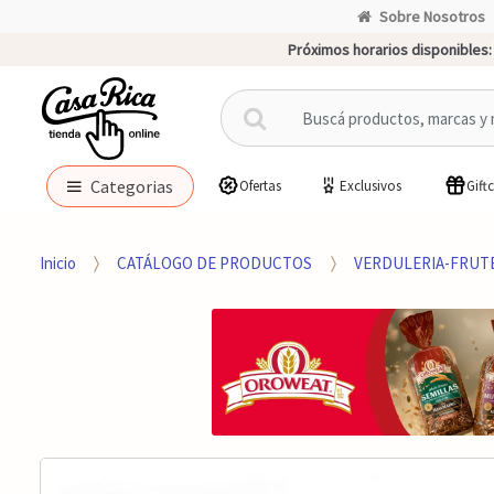
Sobre Nosotros
Próximos horarios disponibles:
B
u
s
c
Categorias
Ofertas
Exclusivos
Gift
a
r
p
Inicio
CATÁLOGO DE PRODUCTOS
VERDULERIA-FRUT
o
r
: