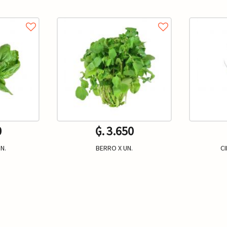
0
₲. 3.650
N.
BERRO X UN.
CI