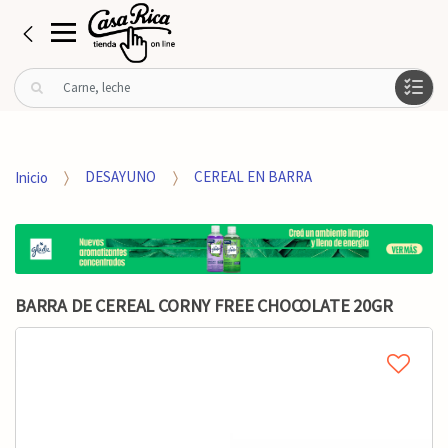
B
u
s
c
a
Inicio
DESAYUNO
CEREAL EN BARRA
r
p
o
r
:
BARRA DE CEREAL CORNY FREE CHOCOLATE 20GR