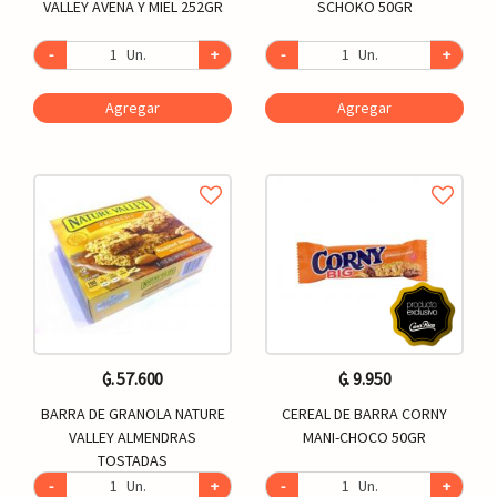
VALLEY AVENA Y MIEL 252GR
SCHOKO 50GR
-
Un.
+
-
Un.
+
Agregar
Agregar
₲. 57.600
₲. 9.950
BARRA DE GRANOLA NATURE
CEREAL DE BARRA CORNY
VALLEY ALMENDRAS
MANI-CHOCO 50GR
TOSTADAS
-
Un.
+
-
Un.
+