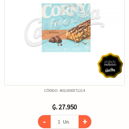
CÓDIGO:
4011800571214
₲. 27.950
-
+
Un.