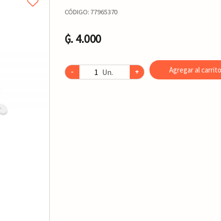
CÓDIGO:
77965370
₲. 4.000
Agregar al carrit
Un.
-
+