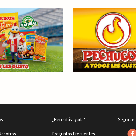
os
¿Necesitás ayuda?
Seguinos 
Nosotros
Preguntas Frecuentes