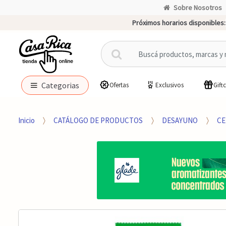
Sobre Nosotros
Próximos horarios disponibles:
B
u
s
c
Categorias
Ofertas
Exclusivos
Gift
a
r
p
Inicio
CATÁLOGO DE PRODUCTOS
DESAYUNO
CE
o
r
: