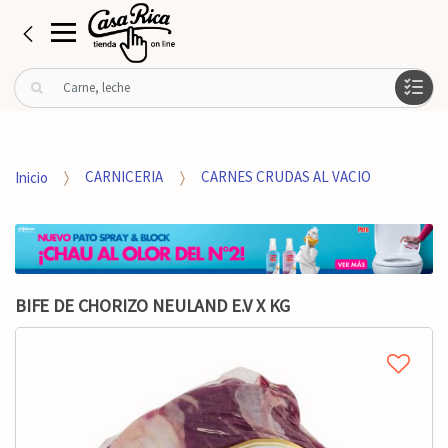
B
u
s
c
a
Inicio
CARNICERIA
CARNES CRUDAS AL VACIO
r
p
o
r
:
BIFE DE CHORIZO NEULAND E.V X KG