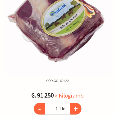
CÓDIGO:
60122
₲. 91.250
× Kilogramo
-
+
Un.