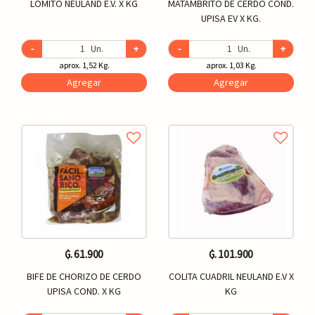
LOMITO NEULAND E.V. X KG
MATAMBRITO DE CERDO COND.
UPISA EV X KG.
-
Un.
+
-
Un.
+
aprox. 1,52 Kg.
aprox. 1,03 Kg.
Agregar
Agregar
₲. 61.900
₲. 101.900
BIFE DE CHORIZO DE CERDO
COLITA CUADRIL NEULAND E.V X
UPISA COND. X KG
KG