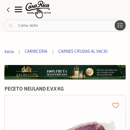
B
u
s
c
a
Inicio
CARNICERIA
CARNES CRUDAS AL VACIO
r
p
o
r
:
PECETO NEULAND E.V.X KG