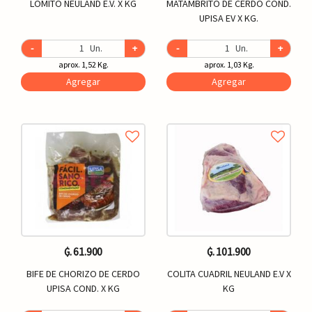
LOMITO NEULAND E.V. X KG
MATAMBRITO DE CERDO COND.
UPISA EV X KG.
-
Un.
+
-
Un.
+
aprox. 1,52 Kg.
aprox. 1,03 Kg.
Agregar
Agregar
₲. 61.900
₲. 101.900
BIFE DE CHORIZO DE CERDO
COLITA CUADRIL NEULAND E.V X
UPISA COND. X KG
KG