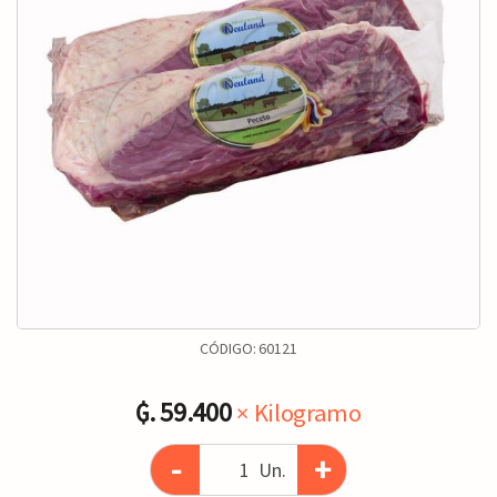
CÓDIGO:
60121
₲. 59.400
× Kilogramo
-
+
Un.