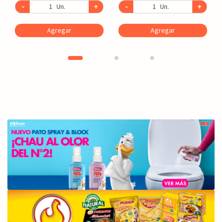
-
Un.
+
-
Un.
+
Agregar
Agregar