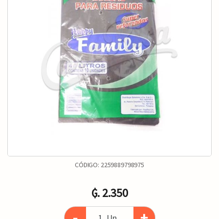
CÓDIGO:
2259889798975
₲. 2.350
-
+
Un.