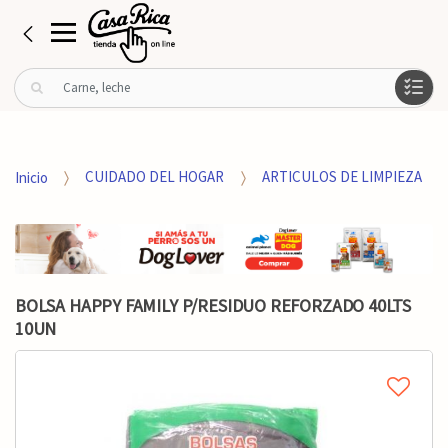
B
u
s
c
a
Inicio
CUIDADO DEL HOGAR
ARTICULOS DE LIMPIEZA
r
p
o
r
:
BOLSA HAPPY FAMILY P/RESIDUO REFORZADO 40LTS
10UN