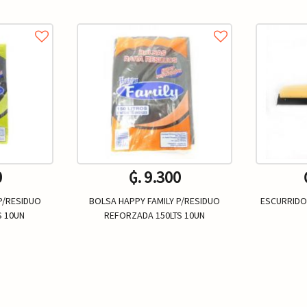
0
₲. 9.300
P/RESIDUO
BOLSA HAPPY FAMILY P/RESIDUO
ESCURRIDO
S 10UN
REFORZADA 150LTS 10UN