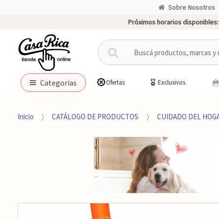
Sobre Nosotros
Próximos horarios disponibles:
B
u
s
c
Categorias
Ofertas
Exclusivos
a
r
p
Inicio
CATÁLOGO DE PRODUCTOS
CUIDADO DEL HOG
o
r
: