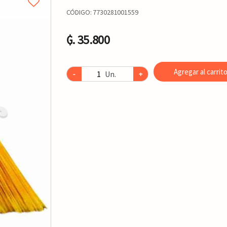
CÓDIGO:
7730281001559
₲. 35.800
Agregar al carrit
Un.
-
+