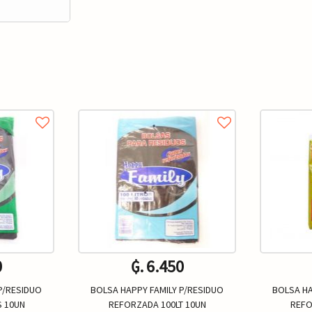
0
₲. 6.450
P/RESIDUO
BOLSA HAPPY FAMILY P/RESIDUO
BOLSA HA
S 10UN
REFORZADA 100LT 10UN
REFO