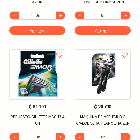
X2 UN
CONFORF NORMAL 2UN
-
Un.
+
-
Un.
+
Agregar
Agregar
₲. 81.100
₲. 20.700
REPUESTO GILLETTE MACH3 4
MAQUINA DE AFEITAR BIC
UN
C/ALOE VERA Y LANOLINA 2UN
-
Un.
+
-
Un.
+