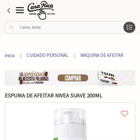
B
u
s
c
a
Inicio
CUIDADO PERSONAL
MAQUINA DE AFEITAR
r
p
o
r
:
ESPUMA DE AFEITAR NIVEA SUAVE 200ML