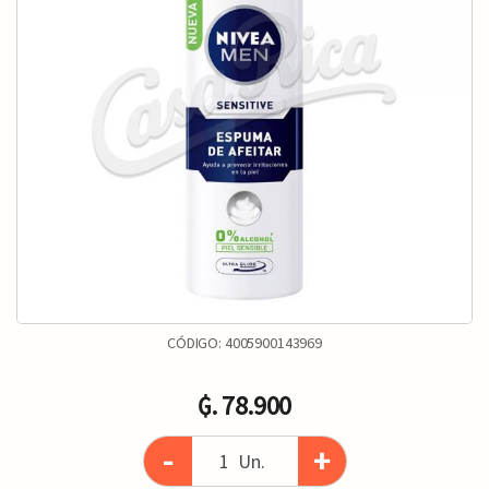
CÓDIGO:
4005900143969
₲. 78.900
-
+
Un.