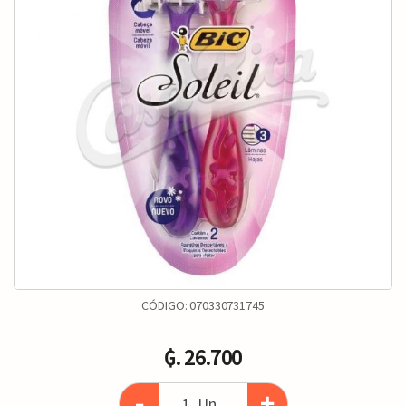
CÓDIGO:
070330731745
₲. 26.700
-
+
Un.