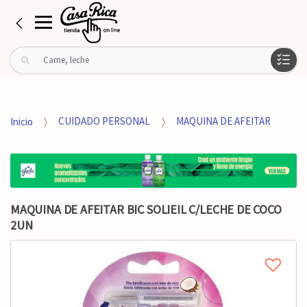
B
u
s
c
a
Inicio
CUIDADO PERSONAL
MAQUINA DE AFEITAR
r
p
o
r
:
MAQUINA DE AFEITAR BIC SOLIEIL C/LECHE DE COCO
2UN