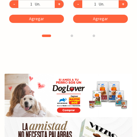
-
Un.
+
-
Un.
+
Agregar
Agregar