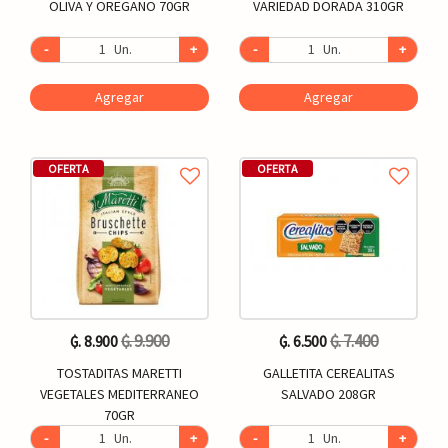
OLIVA Y OREGANO 70GR
VARIEDAD DORADA 310GR
-
Un.
+
-
Un.
+
Agregar
Agregar
OFERTA
OFERTA
₲. 9.900
₲. 7.400
₲. 8.900
₲. 6.500
TOSTADITAS MARETTI
GALLETITA CEREALITAS
VEGETALES MEDITERRANEO
SALVADO 208GR
70GR
-
Un.
+
-
Un.
+