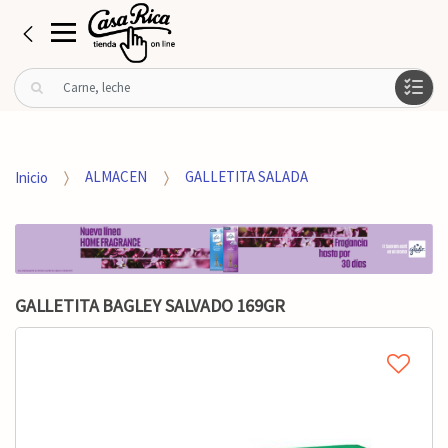
B
u
s
c
a
Inicio
ALMACEN
GALLETITA SALADA
r
p
o
r
:
GALLETITA BAGLEY SALVADO 169GR