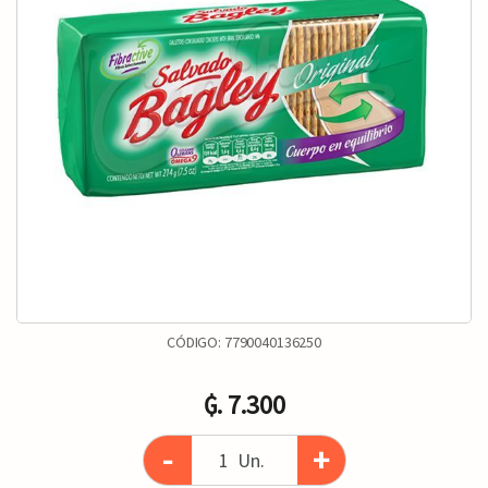
CÓDIGO:
7790040136250
₲. 7.300
-
+
Un.