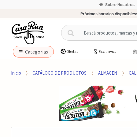
Sobre Nosotros
Próximos horarios disponibles:
B
u
s
c
Categorias
Ofertas
Exclusivos
a
r
p
Inicio
CATÁLOGO DE PRODUCTOS
ALMACEN
GAL
o
r
: