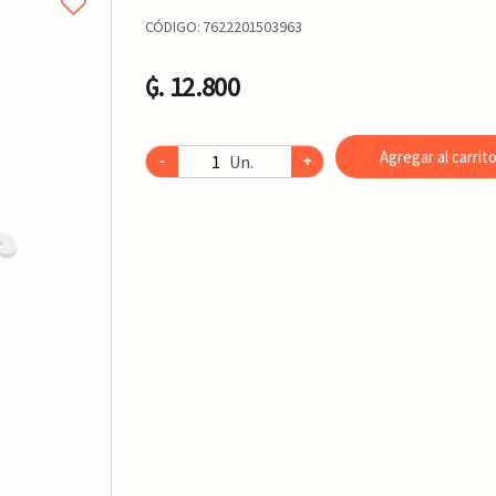
CÓDIGO:
7622201503963
₲. 12.800
Agregar al carrit
Un.
-
+