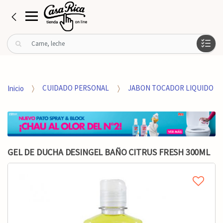
B
u
s
c
a
Inicio
CUIDADO PERSONAL
JABON TOCADOR LIQUIDO
r
p
o
r
:
GEL DE DUCHA DESINGEL BAÑO CITRUS FRESH 300ML