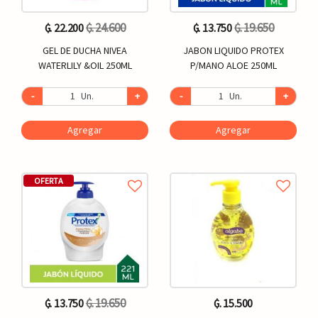
₲. 24.600
₲. 19.650
₲. 22.200
₲. 13.750
GEL DE DUCHA NIVEA
JABON LIQUIDO PROTEX
WATERLILY &OIL 250ML
P/MANO ALOE 250ML
-
Un.
+
-
Un.
+
Agregar
Agregar
OFERTA
₲. 19.650
₲. 13.750
₲. 15.500