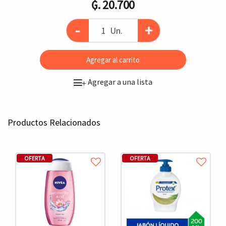
₲. 20.700
-
+
Un.
Agregar al carrito
Agregar a una lista
+
Productos Relacionados
OFERTA
OFERTA