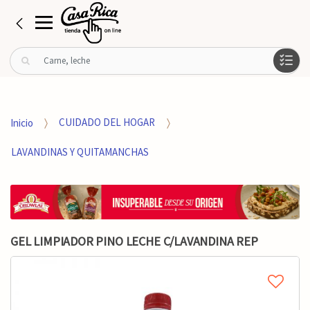
B
u
s
c
a
Inicio
CUIDADO DEL HOGAR
r
p
LAVANDINAS Y QUITAMANCHAS
o
r
:
GEL LIMPIADOR PINO LECHE C/LAVANDINA REP