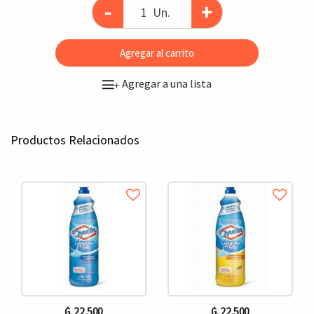
-
+
Un.
Agregar al carrito
Agregar a una lista
+
Productos Relacionados
₲. 22.500
₲. 22.500