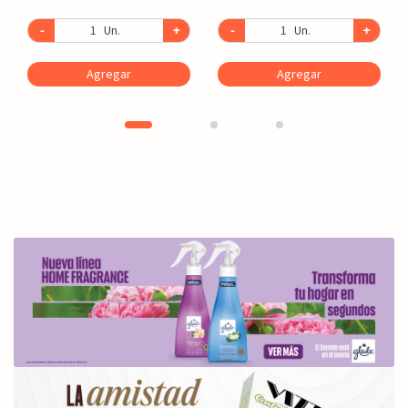
-
Un.
+
-
Un.
+
Agregar
Agregar