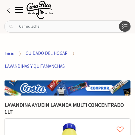
B
u
s
c
a
Inicio
CUIDADO DEL HOGAR
r
p
LAVANDINAS Y QUITAMANCHAS
o
r
:
LAVANDINA AYUDIN LAVANDA MULTI CONCENTRADO
1LT