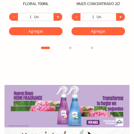
FLORAL 700ML
MULTI CONCENTRADO 2LT
-
Un.
+
-
Un.
+
Agregar
Agregar