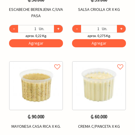
ESCABECHE BERENJENA C/UVA
SALSA CRIOLLA CR X KG
PASA
-
Un.
+
-
Un.
+
aprox. 0,22 Kg.
aprox. 0,275 Kg.
Agregar
Agregar
₲. 90.000
₲. 60.000
MAYONESA CASA RICA X KG.
CREMA C/PANCETA X KG