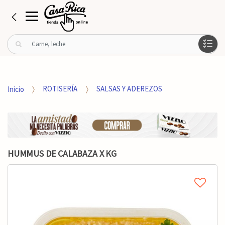
B
u
s
c
a
Inicio
ROTISERÍA
SALSAS Y ADEREZOS
r
p
o
r
:
HUMMUS DE CALABAZA X KG