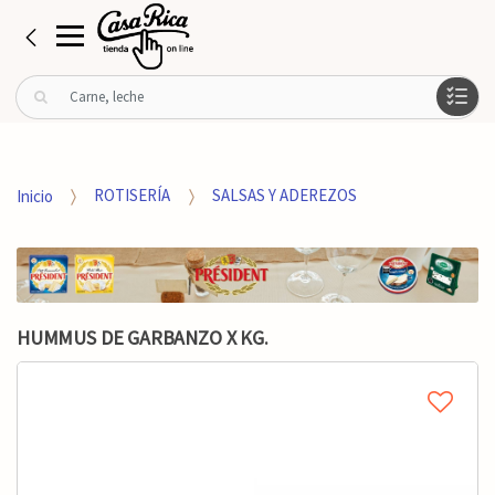
B
u
s
c
a
Inicio
ROTISERÍA
SALSAS Y ADEREZOS
r
p
o
r
:
HUMMUS DE GARBANZO X KG.