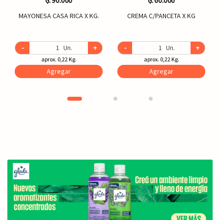
₲. 90.000
₲. 60.000
MAYONESA CASA RICA X KG.
CREMA C/PANCETA X KG
-
Un.
+
-
Un.
+
aprox. 0,22 Kg.
aprox. 0,22 Kg.
Agregar
Agregar