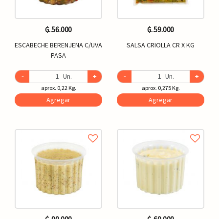
₲. 56.000
₲. 59.000
ESCABECHE BERENJENA C/UVA
SALSA CRIOLLA CR X KG
PASA
-
Un.
+
-
Un.
+
aprox. 0,22 Kg.
aprox. 0,275 Kg.
Agregar
Agregar