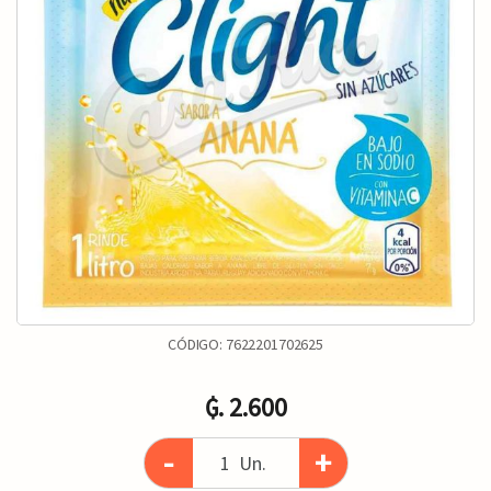
CÓDIGO:
7622201702625
₲. 2.600
-
+
Un.