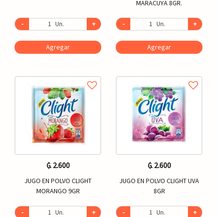
MARACUYA 8GR.
-
Un.
+
-
Un.
+
Agregar
Agregar
₲. 2.600
₲. 2.600
JUGO EN POLVO CLIGHT
JUGO EN POLVO CLIGHT UVA
MORANGO 9GR
8GR
-
Un.
+
-
Un.
+