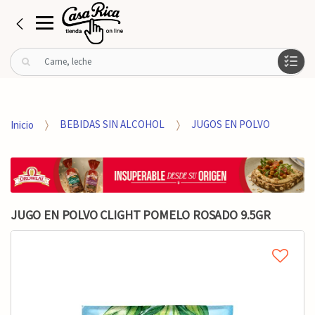
B
u
s
c
a
Inicio
BEBIDAS SIN ALCOHOL
JUGOS EN POLVO
r
p
o
r
:
JUGO EN POLVO CLIGHT POMELO ROSADO 9.5GR