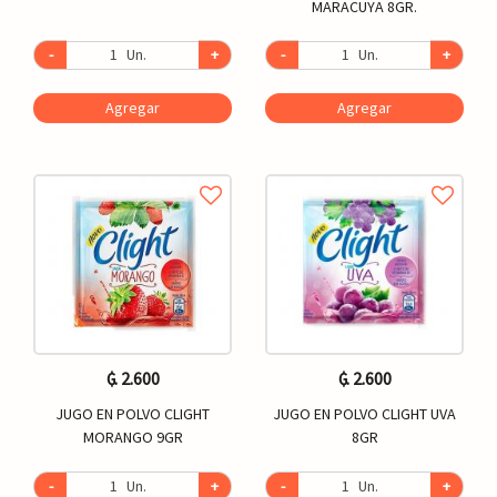
MARACUYA 8GR.
-
Un.
+
-
Un.
+
Agregar
Agregar
₲. 2.600
₲. 2.600
JUGO EN POLVO CLIGHT
JUGO EN POLVO CLIGHT UVA
MORANGO 9GR
8GR
-
Un.
+
-
Un.
+