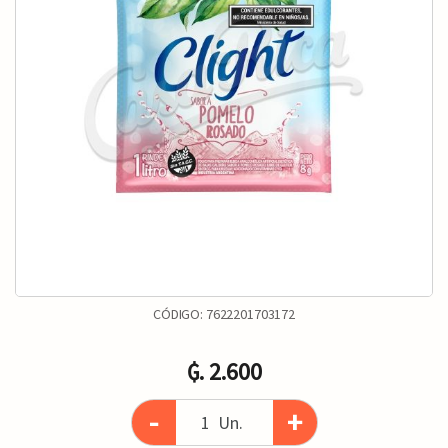
CÓDIGO:
7622201703172
₲. 2.600
-
+
Un.