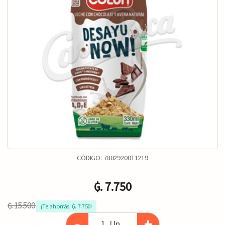
CÓDIGO:
7802920011219
₲. 7.750
₲. 15.500
¡Te ahorrás  ₲. 7.750!
-
+
Un.