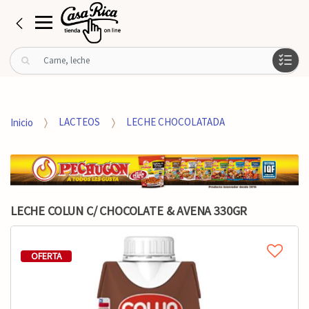
B
u
s
c
a
Inicio
LACTEOS
LECHE CHOCOLATADA
r
p
o
r
:
LECHE COLUN C/ CHOCOLATE & AVENA 330GR
OFERTA