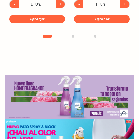
-
Un.
+
-
Un.
+
Agregar
Agregar