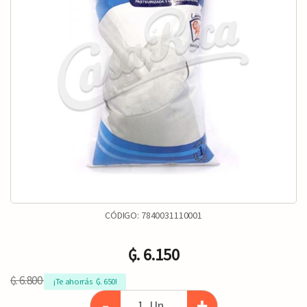
CÓDIGO:
7840031110001
₲. 6.150
₲. 6.800
¡Te ahorrás  ₲. 650!
-
+
Un.