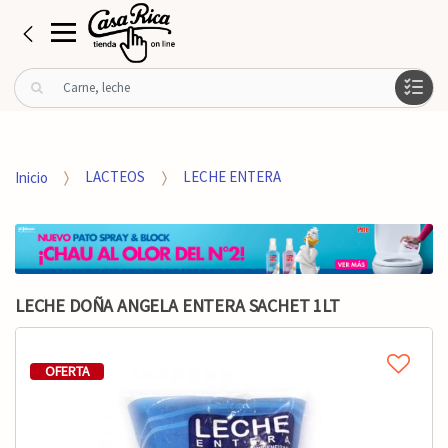
B
u
s
c
a
Inicio
LACTEOS
LECHE ENTERA
r
p
o
r
:
LECHE DOÑA ANGELA ENTERA SACHET 1LT
OFERTA