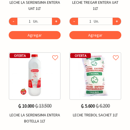
LECHE LA SERENISIMA ENTERA
LECHE TREGAR ENTERA UAT
UAT 1LT
1LT
-
Un.
+
-
Un.
+
Agregar
Agregar
OFERTA
OFERTA
₲. 13.500
₲. 6.200
₲. 10.000
₲. 5.600
LECHE LA SERENISIMA ENTERA
LECHE TREBOL SACHET 1LT
BOTELLA 1LT