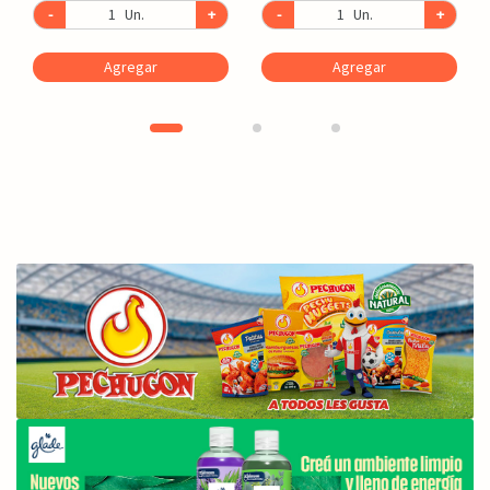
-
Un.
+
-
Un.
+
Agregar
Agregar