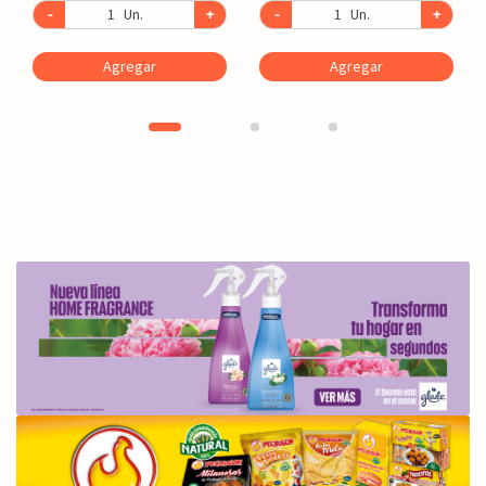
-
Un.
+
-
Un.
+
Agregar
Agregar