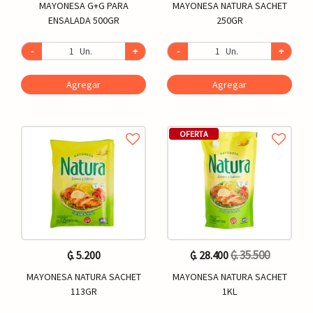
MAYONESA G+G PARA
MAYONESA NATURA SACHET
ENSALADA 500GR
250GR
-
Un.
+
-
Un.
+
Agregar
Agregar
OFERTA
₲. 35.500
₲. 5.200
₲. 28.400
MAYONESA NATURA SACHET
MAYONESA NATURA SACHET
113GR
1KL