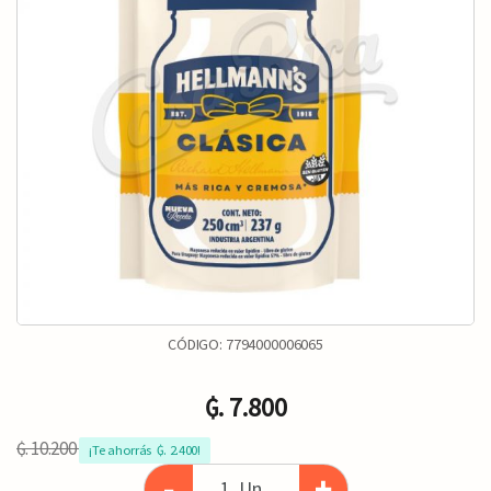
CÓDIGO:
7794000006065
₲. 7.800
₲. 10.200
¡Te ahorrás  ₲. 2.400!
-
+
Un.