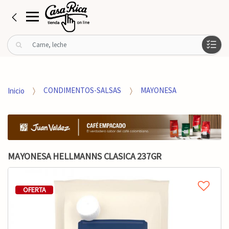
B
u
s
c
a
Inicio
CONDIMENTOS-SALSAS
MAYONESA
r
p
o
r
:
MAYONESA HELLMANNS CLASICA 237GR
OFERTA