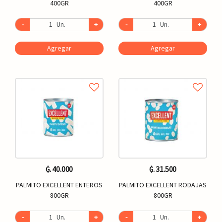
400GR
400GR
-
Un.
+
-
Un.
+
Agregar
Agregar
₲. 40.000
₲. 31.500
PALMITO EXCELLENT ENTEROS
PALMITO EXCELLENT RODAJAS
800GR
800GR
-
Un.
+
-
Un.
+