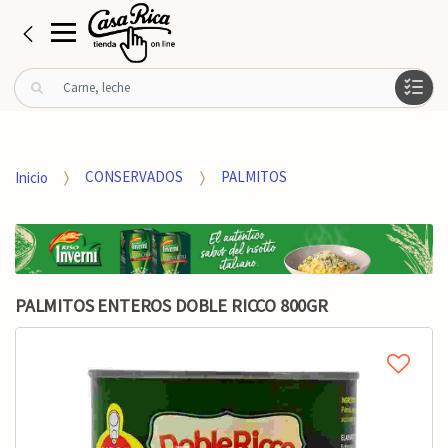
B
u
s
c
a
Inicio
CONSERVADOS
PALMITOS
r
p
o
r
:
PALMITOS ENTEROS DOBLE RICCO 800GR