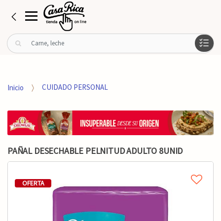
B
u
s
c
a
Inicio
CUIDADO PERSONAL
r
p
o
r
:
PAÑAL DESECHABLE PELNITUD ADULTO 8UNID
OFERTA