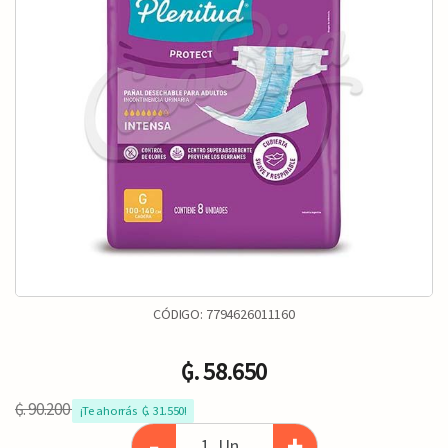
CÓDIGO:
7794626011160
₲. 58.650
₲. 90.200
¡Te ahorrás  ₲. 31.550!
-
+
Un.