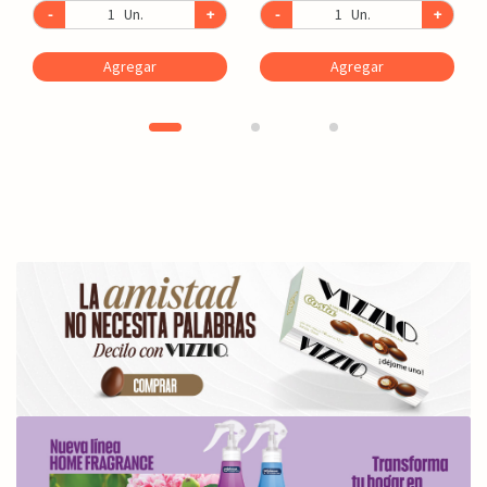
-
Un.
+
-
Un.
+
Agregar
Agregar