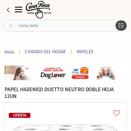
B
u
s
c
a
Inicio
CUIDADO DEL HOGAR
PAPELES
r
p
o
r
:
PAPEL HIGIENICO DUETTO NEUTRO DOBLE HOJA
12UN
OFERTA