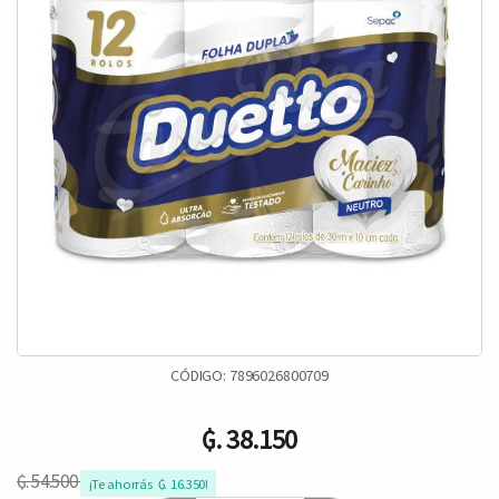
CÓDIGO:
7896026800709
₲. 38.150
₲. 54.500
¡Te ahorrás  ₲. 16.350!