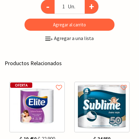
-
+
Un.
Agregar al carrito
Agregar a una lista
+
Productos Relacionados
OFERTA
₲. 22.900
₲. 19.450
₲. 34.850