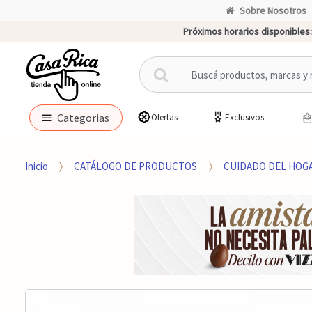
Sobre Nosotros
Próximos horarios disponibles:
B
u
s
c
Categorias
Ofertas
Exclusivos
a
r
p
Inicio
CATÁLOGO DE PRODUCTOS
CUIDADO DEL HOG
o
r
: