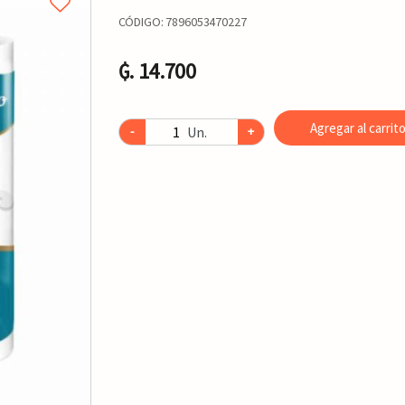
CÓDIGO:
7896053470227
₲. 14.700
Agregar al carrit
Un.
-
+