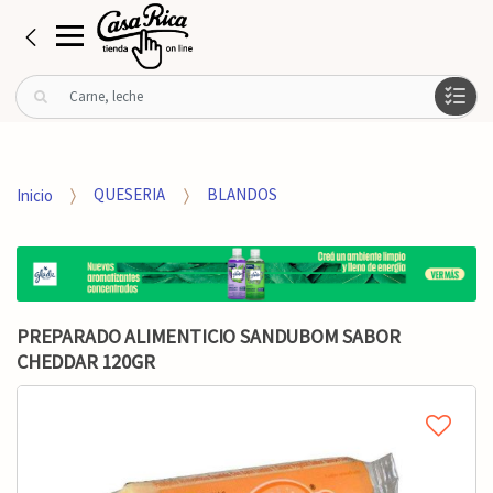
B
u
s
c
a
Inicio
QUESERIA
BLANDOS
r
p
o
r
:
PREPARADO ALIMENTICIO SANDUBOM SABOR
CHEDDAR 120GR