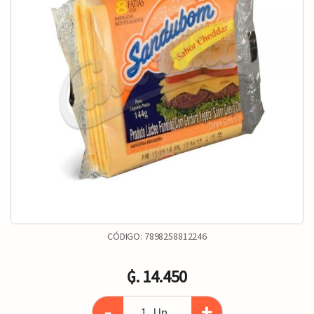
CÓDIGO:
7898258812246
₲. 14.450
-
+
Un.