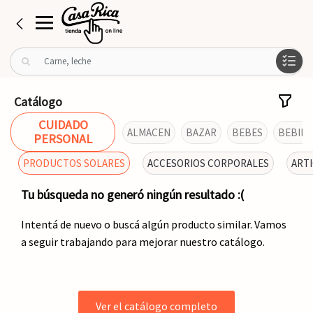
B
u
s
c
Catálogo
a
CUIDADO
r
ALMACEN
BAZAR
BEBES
BEBIDA
PERSONAL
p
o
PRODUCTOS SOLARES
ACCESORIOS CORPORALES
ART
r
:
Tu búsqueda no generó ningún resultado :(
Intentá de nuevo o buscá algún producto similar. Vamos
a seguir trabajando para mejorar nuestro catálogo.
Ver el catálogo completo