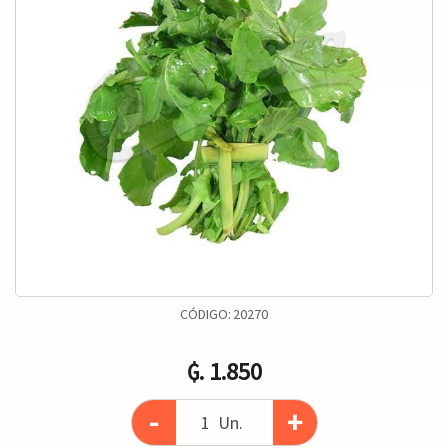
CÓDIGO:
20270
₲. 1.850
-
+
Un.