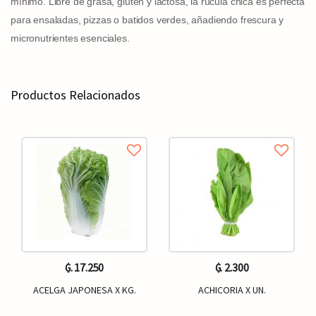
mínimo. Libre de grasa, gluten y lactosa, la rúcula chica es perfecta
para ensaladas, pizzas o batidos verdes, añadiendo frescura y
micronutrientes esenciales.
Productos Relacionados
₲. 17.250
₲. 2.300
ACELGA JAPONESA X KG.
ACHICORIA X UN.