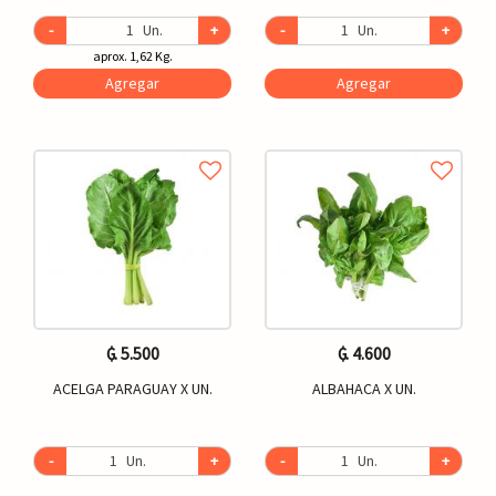
-
Un.
+
-
Un.
+
aprox. 1,62 Kg.
Agregar
Agregar
₲. 5.500
₲. 4.600
ACELGA PARAGUAY X UN.
ALBAHACA X UN.
-
Un.
+
-
Un.
+