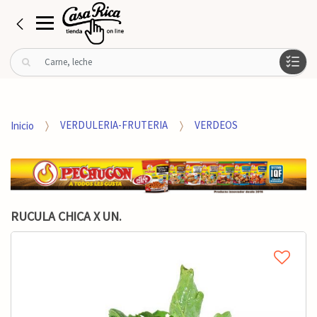
B
u
s
c
a
Inicio
VERDULERIA-FRUTERIA
VERDEOS
r
p
o
r
:
RUCULA CHICA X UN.