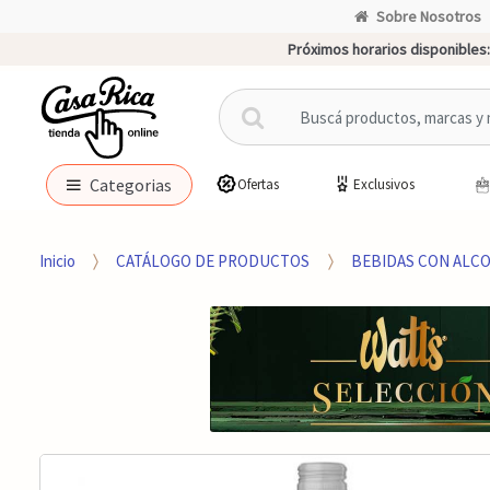
Sobre Nosotros
Próximos horarios disponibles:
B
u
s
c
Categorias
Ofertas
Exclusivos
a
r
p
Inicio
CATÁLOGO DE PRODUCTOS
BEBIDAS CON ALC
o
r
: