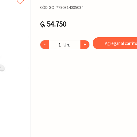
CÓDIGO:
7790314005084
₲. 54.750
Agregar al carrit
Un.
-
+