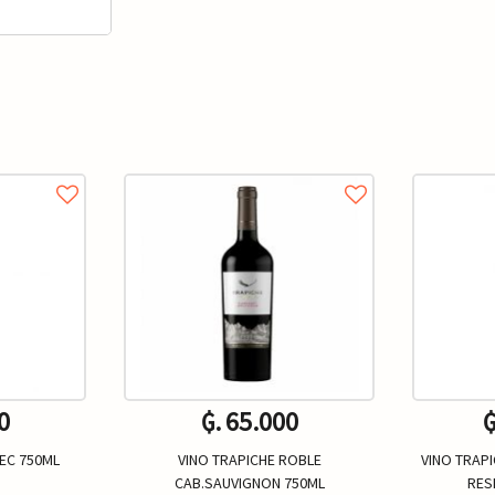
0
₲. 65.000
₲
EC 750ML
VINO TRAPICHE ROBLE
VINO TRAP
CAB.SAUVIGNON 750ML
RES