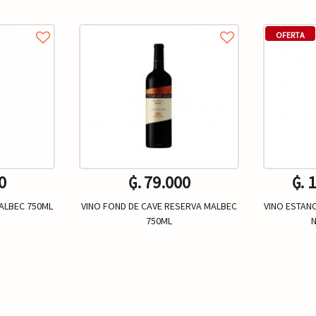
OFERTA
0
₲. 79.000
₲. 
ALBEC 750ML
VINO FOND DE CAVE RESERVA MALBEC
VINO ESTAN
750ML
N