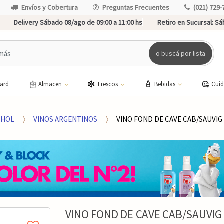
Envíos y Cobertura
Preguntas Frecuentes
(021) 729-
Delivery Sábado 08/ago de 09:00 a 11:00 hs
Retiro en Sucursal:
Sáb
o buscá por lista
card
Almacen
Frescos
Bebidas
Cui
OHOL
VINOS ARGENTINOS
VINO FOND DE CAVE CAB/SAUVIG
VINO FOND DE CAVE CAB/SAUVIG