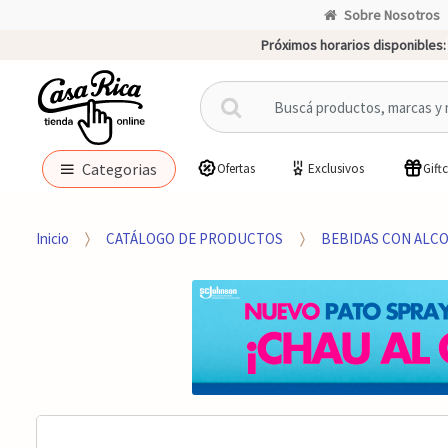
Sobre Nosotros
Próximos horarios disponibles:
B
u
s
c
Categorias
Ofertas
Exclusivos
Gift
a
r
p
Inicio
CATÁLOGO DE PRODUCTOS
BEBIDAS CON ALC
o
r
: