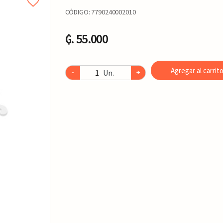
CÓDIGO:
7790240002010
₲. 55.000
Agregar al carrit
Un.
-
+