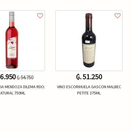
16.950
₲. 51.250
₲. 54.750
CIA MENDOZA DILEMA RDO.
VINO ESCORIHUELA GASCON MALBEC
ATURAL 750ML
PETITE 375ML