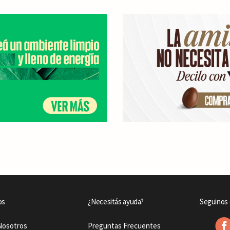
os
¿Necesitás ayuda?
Seguinos 
Nosotros
Preguntas Frecuentes