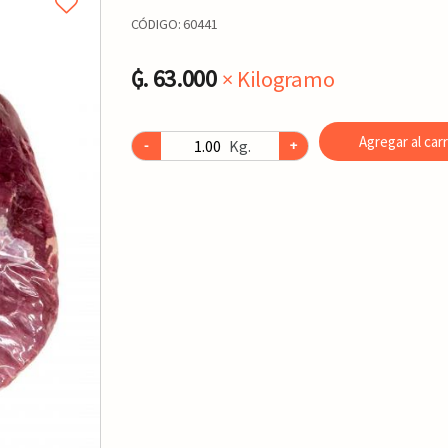
CÓDIGO:
60441
₲. 63.000
× Kilogramo
Agregar al carr
Kg.
-
+