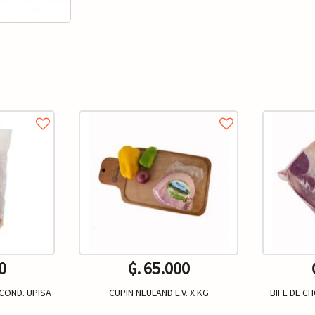
0
₲. 65.000
COND. UPISA
CUPIN NEULAND E.V. X KG
BIFE DE CH