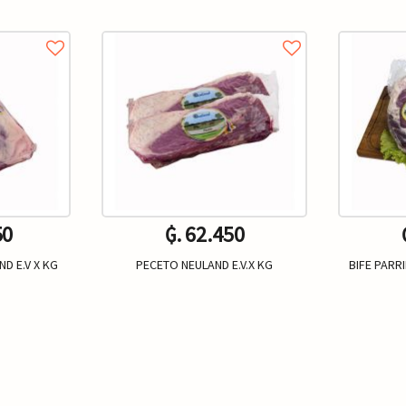
50
₲. 62.450
D E.V X KG
PECETO NEULAND E.V.X KG
BIFE PARR