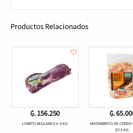
Productos Relacionados
₲. 156.250
₲. 65.00
LOMITO NEULAND E.V. X KG
MATAMBRITO DE CERDO 
EV X KG.