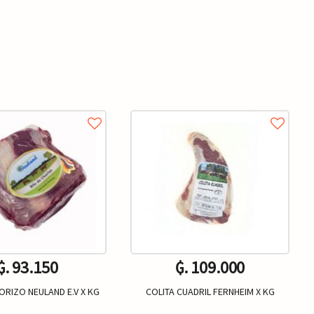
₲. 93.150
₲. 109.000
ORIZO NEULAND E.V X KG
COLITA CUADRIL FERNHEIM X KG