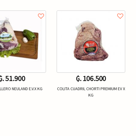
₲. 51.900
₲. 106.500
ILLERO NEULAND E.V.X KG
COLITA CUADRIL CHORTI PREMIUM EV X
KG