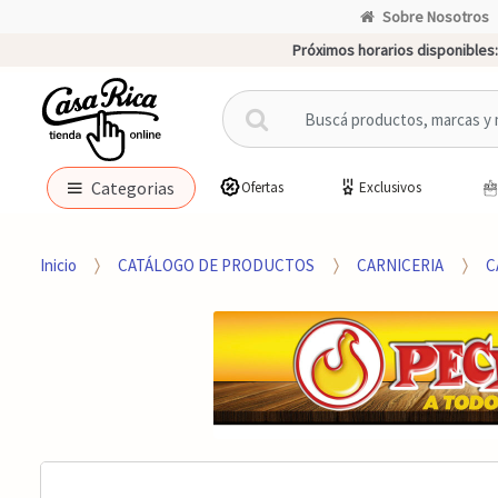
Sobre Nosotros
Próximos horarios disponibles:
B
u
s
c
Categorias
Ofertas
Exclusivos
a
r
p
Inicio
CATÁLOGO DE PRODUCTOS
CARNICERIA
C
o
r
: