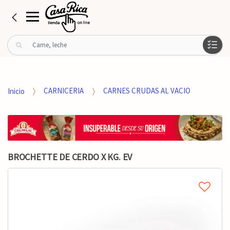
B
u
s
c
a
Inicio
CARNICERIA
CARNES CRUDAS AL VACIO
r
p
o
r
:
BROCHETTE DE CERDO X KG. EV