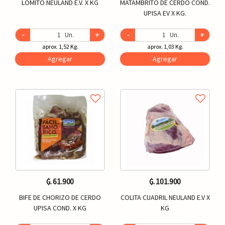
LOMITO NEULAND E.V. X KG
MATAMBRITO DE CERDO COND.
UPISA EV X KG.
-
Un.
+
-
Un.
+
aprox. 1,52 Kg.
aprox. 1,03 Kg.
Agregar
Agregar
₲. 61.900
₲. 101.900
BIFE DE CHORIZO DE CERDO
COLITA CUADRIL NEULAND E.V X
UPISA COND. X KG
KG