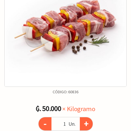
CÓDIGO:
60836
₲. 50.000
× Kilogramo
-
+
Un.