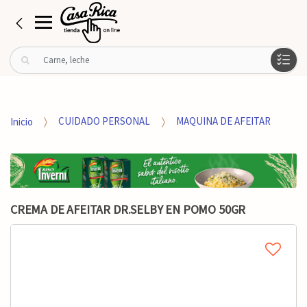
B
u
s
c
a
Inicio
CUIDADO PERSONAL
MAQUINA DE AFEITAR
r
p
o
r
:
CREMA DE AFEITAR DR.SELBY EN POMO 50GR