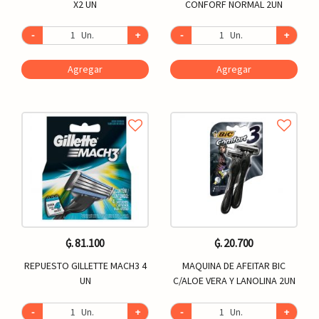
X2 UN
CONFORF NORMAL 2UN
-
Un.
+
-
Un.
+
Agregar
Agregar
₲. 81.100
₲. 20.700
REPUESTO GILLETTE MACH3 4
MAQUINA DE AFEITAR BIC
UN
C/ALOE VERA Y LANOLINA 2UN
-
Un.
+
-
Un.
+