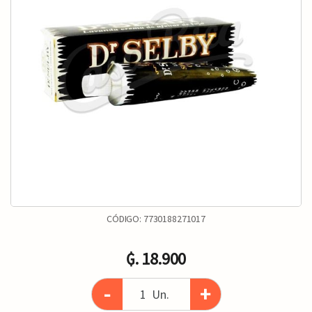
CÓDIGO:
7730188271017
₲. 18.900
-
+
Un.