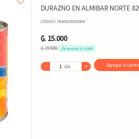
DURAZNO EN ALMIBAR NORTE 82
CÓDIGO:
7840029200004
₲. 15.000
₲. 19.500
¡Te ahorrás  ₲. 4.500!
Agregar al carrit
Un.
-
+