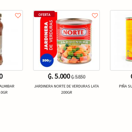
OFERTA
0
₲. 5.000
₲. 5.850
ALMIBAR
JARDINERA NORTE DE VERDURAS LATA
PIÑA S
10GR
200GR