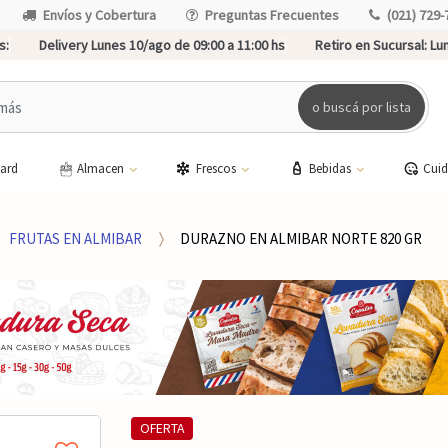
Envíos y Cobertura
Preguntas Frecuentes
(021) 729-
s:
Delivery Lunes 10/ago de 09:00 a 11:00 hs
Retiro en Sucursal:
Lun
o buscá por lista
card
Almacen
Frescos
Bebidas
Cui
FRUTAS EN ALMIBAR
DURAZNO EN ALMIBAR NORTE 820 GR
OFERTA