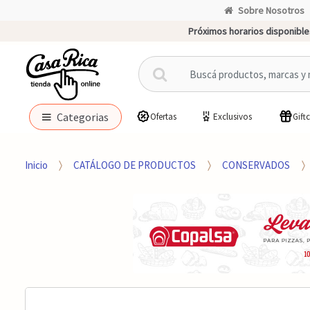
Sobre Nosotros
Próximos horarios disponible
B
u
s
c
Categorias
Ofertas
Exclusivos
Gift
a
r
p
Inicio
CATÁLOGO DE PRODUCTOS
CONSERVADOS
o
r
: